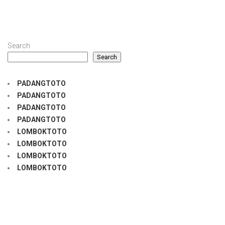
Search
Search
PADANGTOTO
PADANGTOTO
PADANGTOTO
PADANGTOTO
LOMBOKTOTO
LOMBOKTOTO
LOMBOKTOTO
LOMBOKTOTO