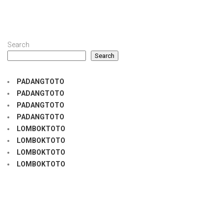
Search
Search
PADANGTOTO
PADANGTOTO
PADANGTOTO
PADANGTOTO
LOMBOKTOTO
LOMBOKTOTO
LOMBOKTOTO
LOMBOKTOTO